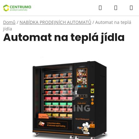
Přejít
Hledat
NÁKUP
na
KOŠÍK
obsah
Domů
/
NABÍDKA PRODEJNÍCH AUTOMATŮ
/
Automat na teplá
jídla
Automat na teplá jídla