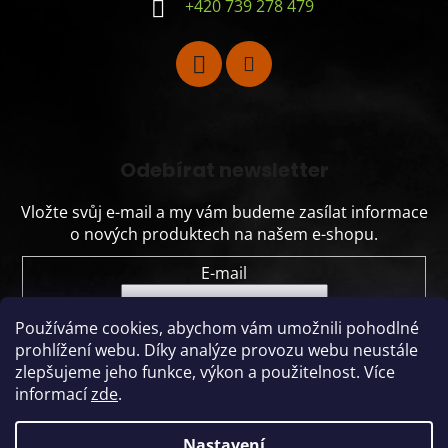
+420 739 278 479
Odebírat newsletter
Vložte svůj e-mail a my vám budeme zasílat informace
o nových produktech na našem e-shopu.
E-mail
Vložením e-mailu souhlasíte s
podmínkami
Používáme cookies, abychom vám umožnili pohodlné
ochrany osobních údajů
prohlížení webu.
Díky analýze provozu webu neustále
zlepšujeme jeho funkce, výkon a použitelnost.
Více
PŘIHLÁSIT SE
informací
zde
.
Nastavení