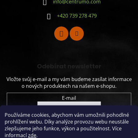
info
@
centrumo.com
+420 739 278 479
Odebírat newsletter
Vložte svůj e-mail a my vám budeme zasílat informace
o nových produktech na našem e-shopu.
E-mail
Vložením e-mailu souhlasíte s
podmínkami
Používáme cookies, abychom vám umožnili pohodlné
ochrany osobních údajů
prohlížení webu.
Díky analýze provozu webu neustále
zlepšujeme jeho funkce, výkon a použitelnost.
Více
PŘIHLÁSIT SE
informací
zde
.