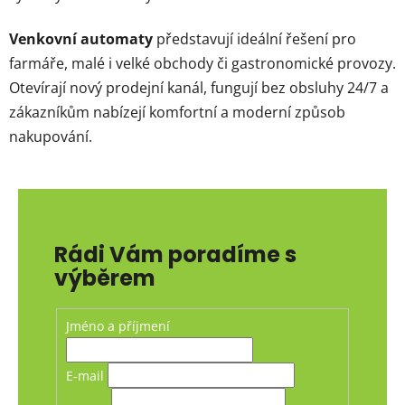
v
k
Venkovní automaty
představují ideální řešení pro
y
v
farmáře, malé i velké obchody či gastronomické provozy.
ý
Otevírají nový prodejní kanál, fungují bez obsluhy 24/7 a
p
zákazníkům nabízejí komfortní a moderní způsob
i
nakupování.
s
u
Rádi Vám poradíme s
výběrem
Jméno a příjmení
E-mail