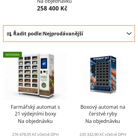
Na objednávku
258 400 Kč
Ř
Řadit podle:
Nejprodávanější
a
z
V
e
NOVINKA
ý
n
p
í
i
p
s
r
p
o
r
d
o
Farmářský automat s
Boxový automat na
u
21 výdejními boxy
čerstvé ryby
d
k
Na objednávku
Na objednávku
u
t
k
ů
276 478,95 Kč včetně DPH
235 332,90 Kč včetně DPH