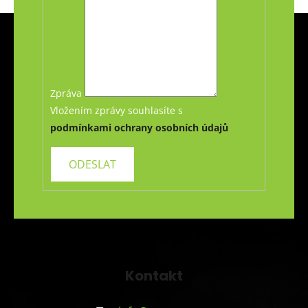
Z
á
p
a
t
Zpráva
í
Vložením zprávy souhlasíte s
podmínkami ochrany osobních údajů
Kontakt