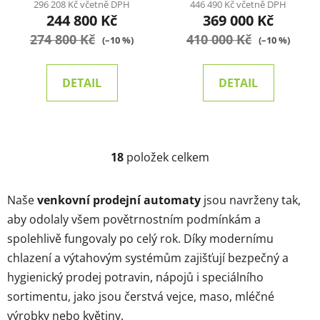
296 208 Kč včetně DPH
446 490 Kč včetně DPH
244 800 Kč
369 000 Kč
274 800 Kč
410 000 Kč
(–10 %)
(–10 %)
DETAIL
DETAIL
18
položek celkem
O
v
l
Naše
venkovní prodejní automaty
jsou navrženy tak,
á
aby odolaly všem povětrnostním podmínkám a
d
spolehlivě fungovaly po celý rok. Díky modernímu
a
c
chlazení a výtahovým systémům zajišťují bezpečný a
í
hygienický prodej potravin, nápojů i speciálního
p
sortimentu, jako jsou čerstvá vejce, maso, mléčné
r
výrobky nebo květiny.