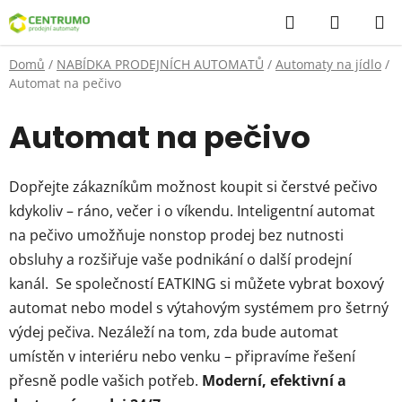
Přejít
Hledat
NÁKUP
na
KOŠÍK
obsah
Domů
/
NABÍDKA PRODEJNÍCH AUTOMATŮ
/
Automaty na jídlo
/
Automat na pečivo
Automat na pečivo
Dopřejte zákazníkům možnost koupit si čerstvé pečivo
kdykoliv – ráno, večer i o víkendu. Inteligentní automat
na pečivo umožňuje nonstop prodej bez nutnosti
obsluhy a rozšiřuje vaše podnikání o další prodejní
kanál. Se společností EATKING si můžete vybrat boxový
automat nebo model s výtahovým systémem pro šetrný
výdej pečiva. Nezáleží na tom, zda bude automat
umístěn v interiéru nebo venku – připravíme řešení
přesně podle vašich potřeb.
Moderní, efektivní a