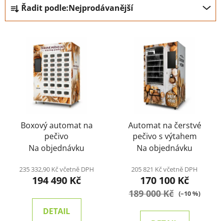
Ř
Řadit podle:
Nejprodávanější
a
z
V
e
ý
n
p
í
i
p
s
r
p
o
r
d
o
Boxový automat na
Automat na čerstvé
u
pečivo
pečivo s výtahem
d
k
Na objednávku
Na objednávku
u
t
k
ů
235 332,90 Kč včetně DPH
205 821 Kč včetně DPH
t
194 490 Kč
170 100 Kč
ů
189 000 Kč
(–10 %)
DETAIL