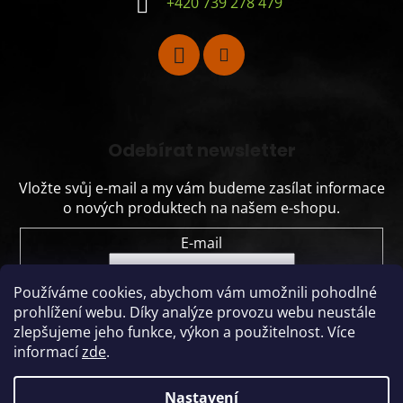
+420 739 278 479
Odebírat newsletter
Vložte svůj e-mail a my vám budeme zasílat informace
o nových produktech na našem e-shopu.
E-mail
Vložením e-mailu souhlasíte s
podmínkami
Používáme cookies, abychom vám umožnili pohodlné
ochrany osobních údajů
prohlížení webu.
Díky analýze provozu webu neustále
zlepšujeme jeho funkce, výkon a použitelnost.
Více
PŘIHLÁSIT SE
informací
zde
.
Nastavení