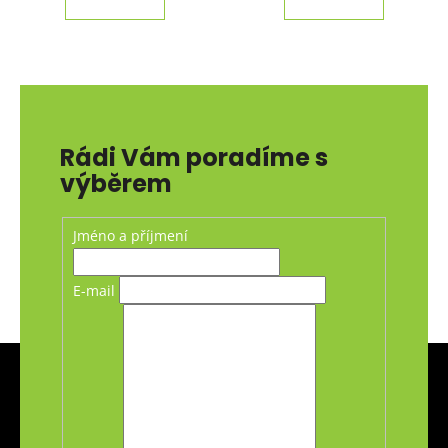
Rádi Vám poradíme s
výběrem
Jméno a příjmení
E-mail
Z
á
p
a