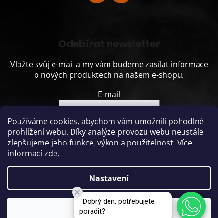
Odebírat newsletter
Vložte svůj e-mail a my vám budeme zasílat informace
o nových produktech na našem e-shopu.
E-mail
Vložením e-mailu souhlasíte s
podmínkami
Používáme cookies, abychom vám umožnili pohodlné
ochrany osobních údajů
prohlížení webu.
Díky analýze provozu webu neustále
zlepšujeme jeho funkce, výkon a použitelnost.
Více
PŘIHLÁSIT SE
informací
zde
.
Nastavení
Dobrý den, potřebujete
Vytvořil Shoptet
Dodáváme nejen automaty, ale kompletní vendingová řešení pro
Souhlasím
poradit?
firmy všech velikostí.
Copyright 2026
CENTRUMO prodejní automaty
. Všechna práva