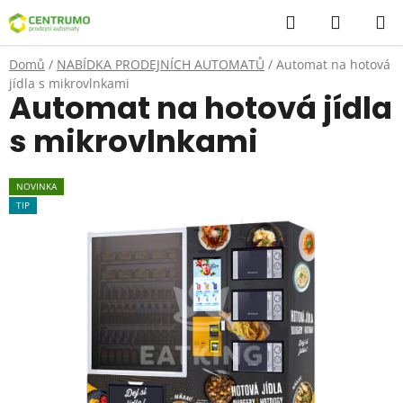
Přejít
Hledat
NÁKUP
na
KOŠÍK
obsah
Domů
/
NABÍDKA PRODEJNÍCH AUTOMATŮ
/
Automat na hotová
jídla s mikrovlnkami
Automat na hotová jídla
s mikrovlnkami
NOVINKA
TIP