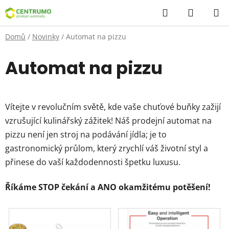
Přejít
Hledat
NÁKUP
na
KOŠÍK
obsah
Domů
/
Novinky
/
Automat na pizzu
Automat na pizzu
Vítejte v revolučním světě, kde vaše chuťové buňky zažijí
vzrušující kulinářský zážitek! Náš prodejní automat na
pizzu není jen stroj na podávání jídla; je to
gastronomický průlom, který zrychlí váš životní styl a
přinese do vaší každodennosti špetku luxusu.
Říkáme STOP čekání a ANO okamžitému potěšení!