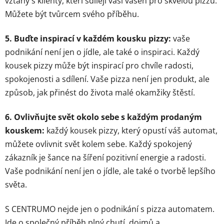
vztahy s klienty, kteří sdílejí vaši vášeň pro skvělou pizzu.
Můžete být tvůrcem svého příběhu.
5. Buďte inspirací v každém kousku pizzy:
vaše
podnikání není jen o jídle, ale také o inspiraci. Každý
kousek pizzy může být inspirací pro chvíle radosti,
spokojenosti a sdílení. Vaše pizza není jen produkt, ale
způsob, jak přinést do života malé okamžiky štěstí.
6. Ovlivňujte svět okolo sebe s každým prodaným
kouskem:
každý kousek pizzy, který opustí váš automat,
můžete ovlivnit svět kolem sebe. Každý spokojený
zákazník je šance na šíření pozitivní energie a radosti.
Vaše podnikání není jen o jídle, ale také o tvorbě lepšího
světa.
S CENTRUMO nejde jen o podnikání s pizza automatem.
Jde o společný příběh plný chutí, dojmů a