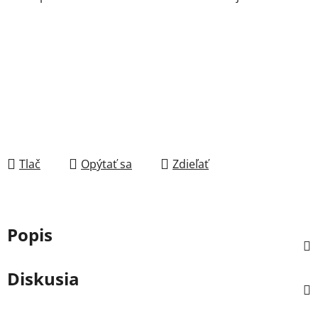
Tlač
Opýtať sa
Zdieľať
Popis
Diskusia