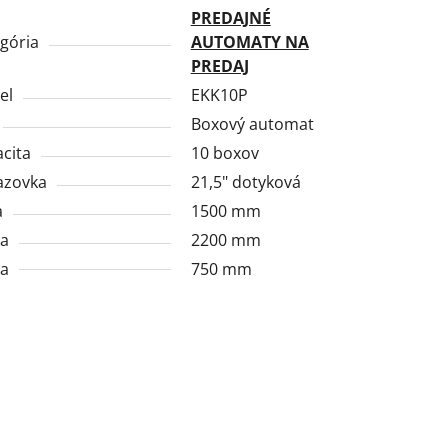
PREDAJNÉ
gória
AUTOMATY NA
PREDAJ
el
EKK10P
Boxový automat
cita
10 boxov
azovka
21,5" dotyková
a
1500 mm
ka
2200 mm
ka
750 mm