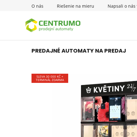
Prejsť
O nás
Riešenie na mieru
Napsali o nás 
na
obsah
PREDAJNÉ AUTOMATY NA PREDAJ
SLEVA 30 000 KČ +
TERMINÁL ZDARMA