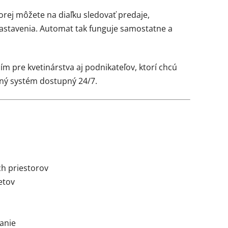
orej môžete na diaľku sledovať predaje,
astavenia. Automat tak funguje samostatne a
m pre kvetinárstva aj podnikateľov, ktorí chcú
ný systém dostupný 24/7.
h priestorov
etov
anie