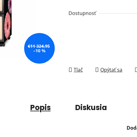
Dostupnosť
€11 324,95
–10 %
Tlač
Opýtať sa
Popis
Diskusia
Dod