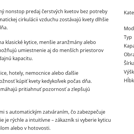
ý nonstop predaj čerstvých kvetov bez potreby
Kate
tickej cirkulácii vzduchu zostávajú kvety dlhšie
dňa.
Mod
Typ
 klasické kytice, menšie aranžmány alebo
Kapa
ožňujú umiestnenie aj do menších priestorov
Obr
dajnú kapacitu.
Šírk
Výš
ice, hotely, nemocnice alebo ďalšie
Hĺb
ožnosť kúpiť kvety kedykoľvek počas dňa.
omáhajú pritiahnuť pozornosť a zlepšujú
ami s automatickým zatváraním, čo zabezpečuje
je rýchle a intuitívne – zákazník si vyberie kyticu
ilom alebo v hotovosti.