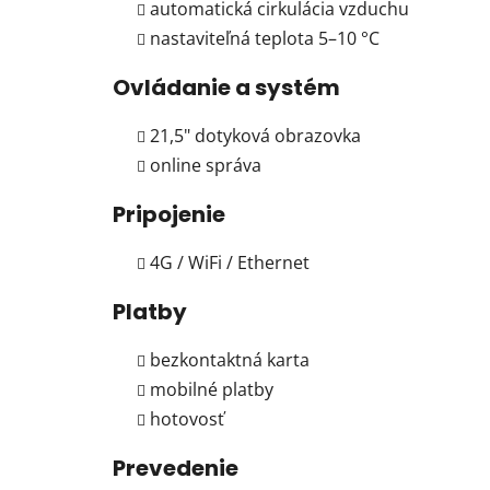
automatická cirkulácia vzduchu
nastaviteľná teplota 5–10 °C
Ovládanie a systém
21,5" dotyková obrazovka
online správa
Pripojenie
4G / WiFi / Ethernet
Platby
bezkontaktná karta
mobilné platby
hotovosť
Prevedenie