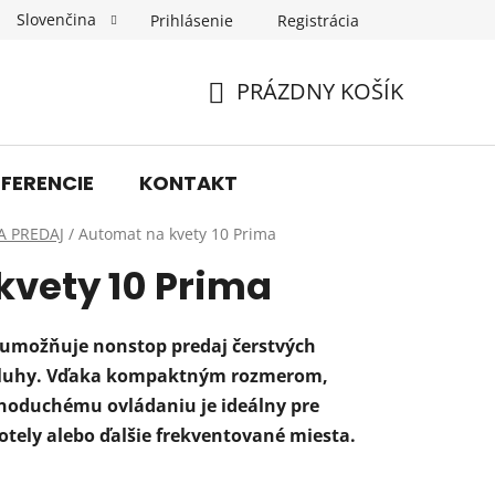
Slovenčina
Prihlásenie
Registrácia
Obchodné podmienky
Podmienky ochrany osobných úda
PRÁZDNY KOŠÍK
NÁKUPNÝ
KOŠÍK
EFERENCIE
KONTAKT
A PREDAJ
/
Automat na kvety 10 Prima
kvety 10 Prima
 umožňuje nonstop predaj čerstvých
bsluhy. Vďaka kompaktným rozmerom,
noduchému ovládaniu je ideálny pre
otely alebo ďalšie frekventované miesta.