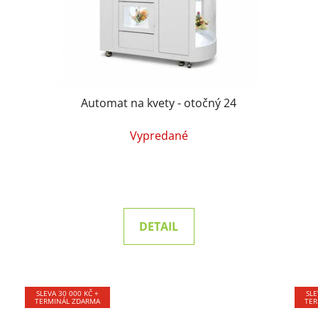
Automat na kvety - otočný 24
Vypredané
DETAIL
SLEVA 30 000 KČ +
SLE
TERMINÁL ZDARMA
TER