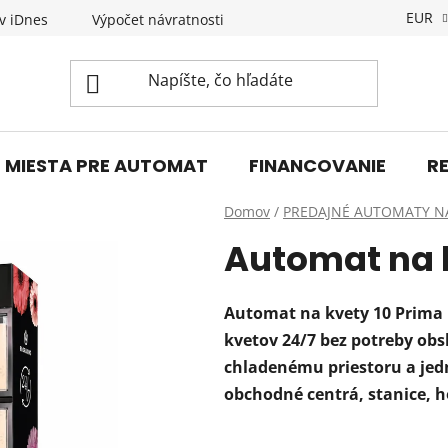
EUR
v iDnes
Výpočet návratnosti
Novinky
KONTAKT
MIESTA PRE AUTOMAT
FINANCOVANIE
R
Domov
/
PREDAJNÉ AUTOMATY N
Automat na 
Automat na kvety 10 Prima
kvetov 24/7 bez potreby o
chladenému priestoru a jed
obchodné centrá, stanice, h