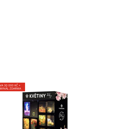
VA 30 000 KČ +
MINÁL ZDARMA