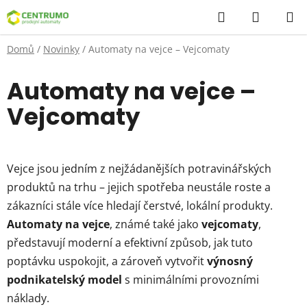
Přejít
Hledat
NÁKUP
na
KOŠÍK
obsah
Domů
/
Novinky
/
Automaty na vejce – Vejcomaty
Automaty na vejce –
Vejcomaty
Vejce jsou jedním z nejžádanějších potravinářských
produktů na trhu – jejich spotřeba neustále roste a
zákazníci stále více hledají čerstvé, lokální produkty.
Automaty na vejce
, známé také jako
vejcomaty
,
představují moderní a efektivní způsob, jak tuto
poptávku uspokojit, a zároveň vytvořit
výnosný
podnikatelský model
s minimálními provozními
náklady.