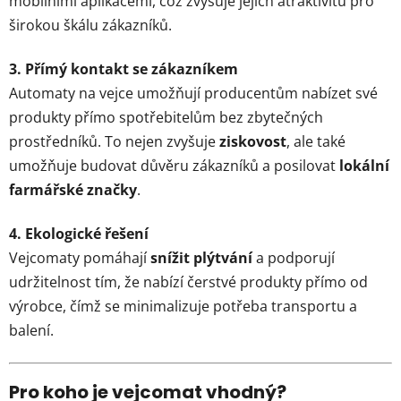
mobilními aplikacemi, což zvyšuje jejich atraktivitu pro
širokou škálu zákazníků.
3. Přímý kontakt se zákazníkem
Automaty na vejce umožňují producentům nabízet své
produkty přímo spotřebitelům bez zbytečných
prostředníků. To nejen zvyšuje
ziskovost
, ale také
umožňuje budovat důvěru zákazníků a posilovat
lokální
farmářské značky
.
4. Ekologické řešení
Vejcomaty pomáhají
snížit plýtvání
a podporují
udržitelnost tím, že nabízí čerstvé produkty přímo od
výrobce, čímž se minimalizuje potřeba transportu a
balení.
Pro koho je vejcomat vhodný?