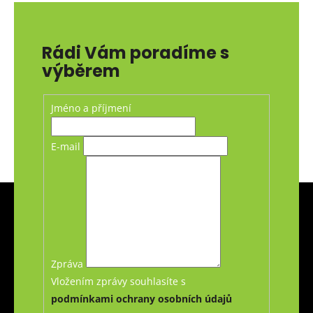
Rádi Vám poradíme s
výběrem
Jméno a příjmení
E-mail
Z
á
p
a
t
Zpráva
í
Vložením zprávy souhlasíte s
podmínkami ochrany osobních údajů