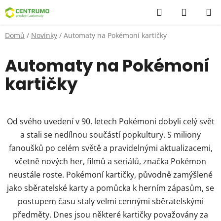
Přejít
Hledat
NÁKUP
na
KOŠÍK
obsah
Domů
/
Novinky
/
Automaty na Pokémoní kartičky
Automaty na Pokémoní
kartičky
Od svého uvedení v 90. letech Pokémoni dobyli celý svět
a stali se nedílnou součástí popkultury. S miliony
fanoušků po celém světě a pravidelnými aktualizacemi,
včetně nových her, filmů a seriálů, značka Pokémon
neustále roste. Pokémoní kartičky, původně zamýšlené
jako sběratelské karty a pomůcka k herním zápasům, se
postupem času staly velmi cennými sběratelskými
předměty. Dnes jsou některé kartičky považovány za