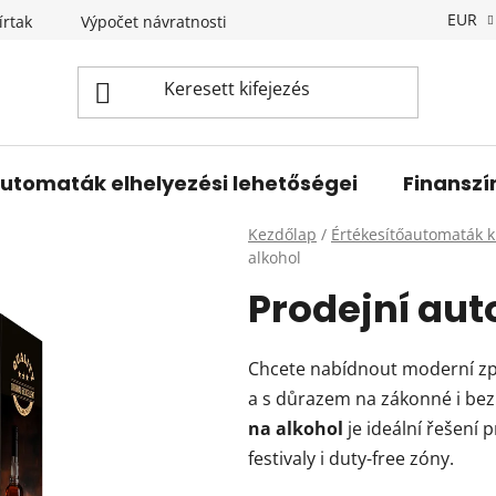
EUR
írtak
Výpočet návratnosti
Újdonságok
Kapcsolat
utomaták elhelyezési lehetőségei
Finanszí
Kezdőlap
/
Értékesítőautomaták k
alkohol
Prodejní aut
Chcete nabídnout moderní z
a s důrazem na zákonné i be
na alkohol
je ideální řešení 
festivaly i duty-free zóny.