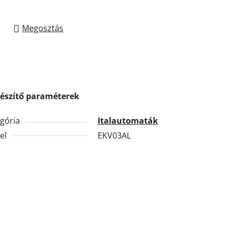
Megosztás
gészítő paraméterek
gória
Italautomaták
el
EKV03AL