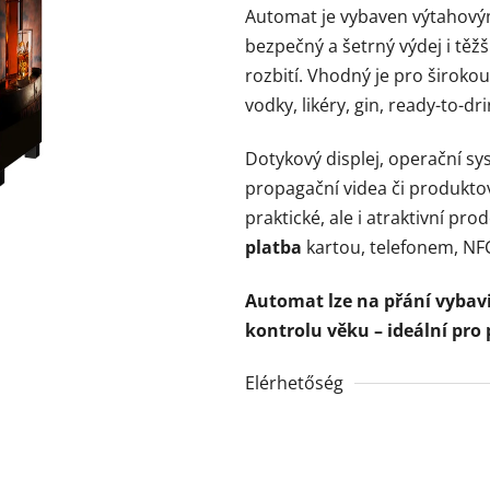
Automat je vybaven výtahov
bezpečný a šetrný výdej i těž
rozbití. Vhodný je pro široko
vodky, likéry, gin, ready-to-dr
Dotykový displej, operační s
propagační videa či produkto
praktické, ale i atraktivní pr
platba
kartou, telefonem, NFC
Automat lze na přání vybav
kontrolu věku – ideální pro
Elérhetőség