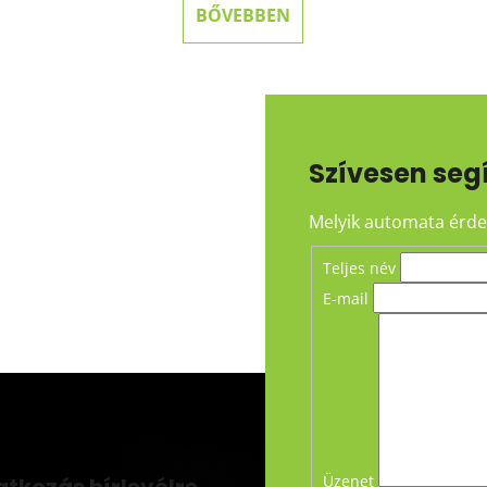
BŐVEBBEN
Szívesen seg
Melyik automata érdek
Teljes név
E-mail
Üzenet
atkozás hírlevélre