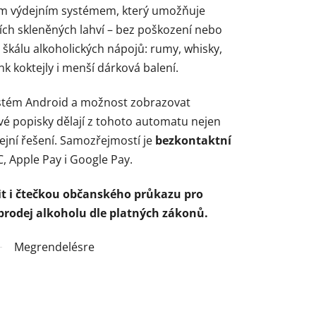
ým výdejním systémem, který umožňuje
ších skleněných lahví – bez poškození nebo
u škálu alkoholických nápojů: rumy, whisky,
ink koktejly i menší dárková balení.
ystém Android a možnost zobrazovat
vé popisky dělají z tohoto automatu nejen
odejní řešení. Samozřejmostí je
bezkontaktní
, Apple Pay i Google Pay.
it i čtečkou občanského průkazu pro
 prodej alkoholu dle platných zákonů.
Megrendelésre