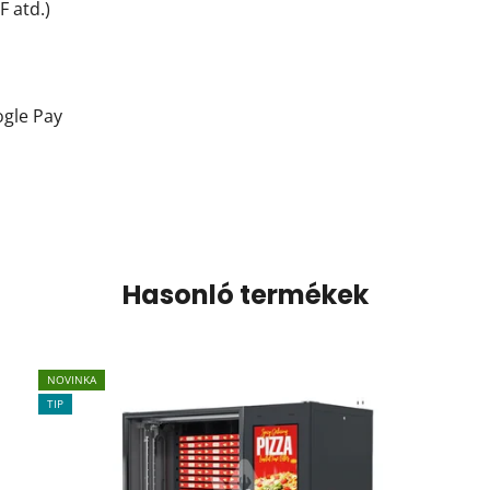
 atd.)
ogle Pay
Hasonló termékek
NOVINKA
TIP