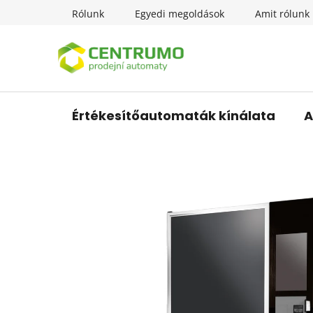
Ugrás
Rólunk
Egyedi megoldások
Amit rólunk 
a
fő
tartalomhoz
Értékesítőautomaták kínálata
A