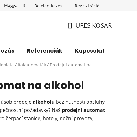
Magyar
Bejelentkezés
Regisztráció
Általános Szerződési Feltételek
Adatvédelmi feltételek
ÜRES KOSÁR
KOSÁR
rozás
Referenciák
Kapcsolat
ínálata
/
Italautomaták
/
Prodejní automat na
omat na alkohol
působ prodeje
alkoholu
bez nutnosti obsluhy
zpečnostní požadavky? Náš
prodejní automat
pro čerpací stanice, hotely, noční provozy,