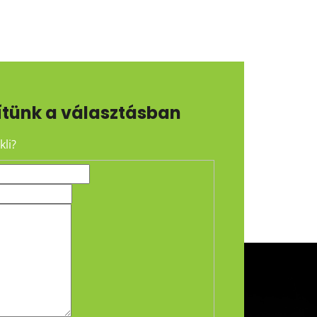
ítünk a választásban
li?