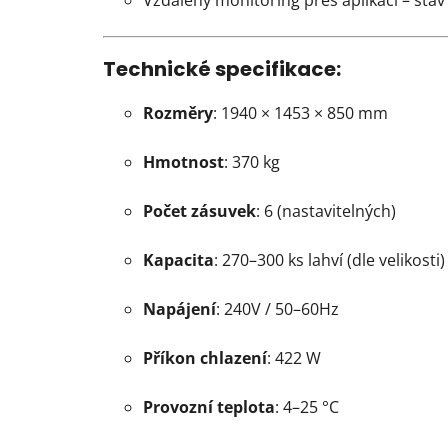
Vzdálený monitoring přes aplikaci – stav 
Technické specifikace:
Rozměry
: 1940 × 1453 × 850 mm
Hmotnost
: 370 kg
Počet zásuvek
: 6 (nastavitelných)
Kapacita
: 270–300 ks lahví (dle velikosti)
Napájení
: 240V / 50–60Hz
Příkon chlazení
: 422 W
Provozní teplota
: 4–25 °C