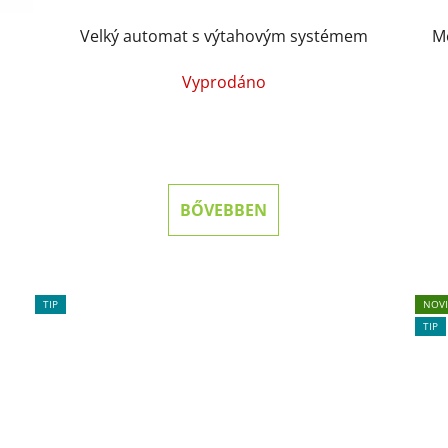
Velký automat s výtahovým systémem
M
Vyprodáno
BŐVEBBEN
TIP
NOV
TIP