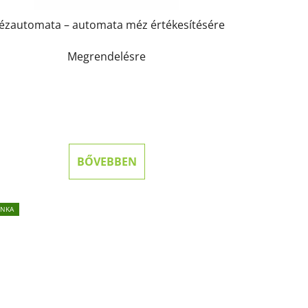
ézautomata – automata méz értékesítésére
Megrendelésre
BŐVEBBEN
INKA