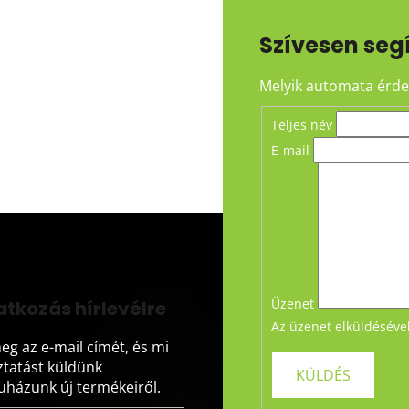
Szívesen seg
Melyik automata érdek
Teljes név
E-mail
Üzenet
atkozás hírlevélre
Az üzenet elküldéséve
eg az e-mail címét, és mi
ztatást küldünk
házunk új termékeiről.