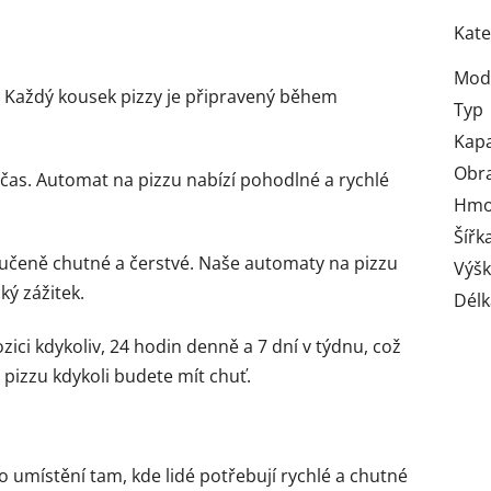
Kate
Mod
 Každý kousek pizzy je připravený během
Typ
Kapa
Obr
čas. Automat na pizzu nabízí pohodlné a rychlé
Hmo
Šířk
učeně chutné a čerstvé. Naše automaty na pizzu
Výš
ý zážitek.
Délk
ici kdykoliv, 24 hodin denně a 7 dní v týdnu, což
pizzu kdykoli budete mít chuť.
umístění tam, kde lidé potřebují rychlé a chutné