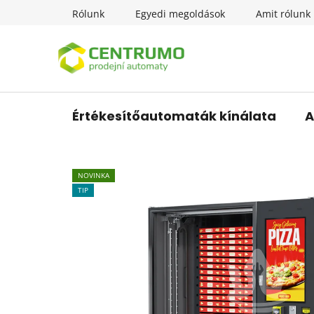
Ugrás
Rólunk
Egyedi megoldások
Amit rólunk 
a
fő
tartalomhoz
Értékesítőautomaták kínálata
A
NOVINKA
TIP