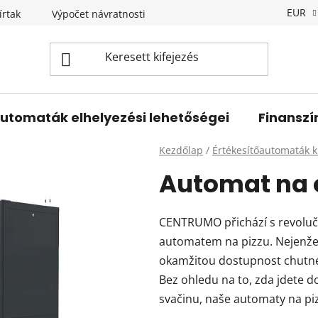
EUR
írtak
Výpočet návratnosti
Újdonságok
Kapcsolat
utomaták elhelyezési lehetőségei
Finanszí
Kezdőlap
/
Értékesítőautomaták k
Automat na 
CENTRUMO přichází s revolučn
automatem na pizzu. Nejenže 
okamžitou dostupnost chutné p
Bez ohledu na to, zda jdete d
svačinu, naše automaty na piz