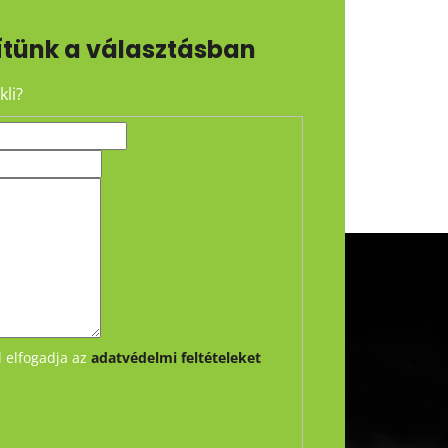
ítünk a választásban
li?
l elfogadja az
adatvédelmi feltételeket