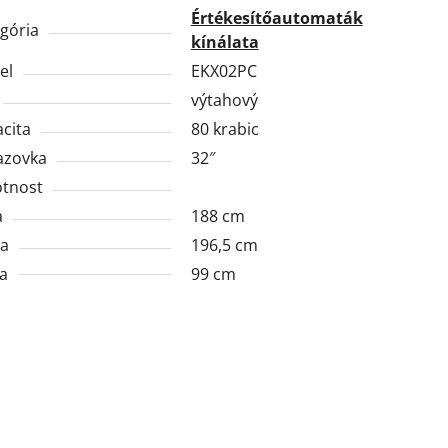
Értékesítőautomaták
gória
kínálata
el
EKX02PC
výtahový
cita
80 krabic
azovka
32″
tnost
a
188 cm
ka
196,5 cm
a
99 cm