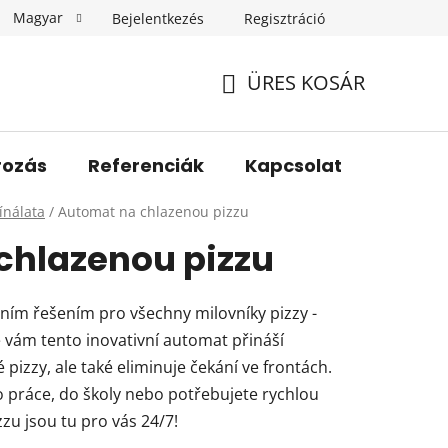
Magyar
Bejelentkezés
Regisztráció
Általános Szerződési Feltételek
Adatvédelmi feltételek
ÜRES KOSÁR
KOSÁR
rozás
Referenciák
Kapcsolat
ínálata
/
Automat na chlazenou pizzu
chlazenou pizzu
ím řešením pro všechny milovníky pizzy -
vám tento inovativní automat přináší
izzy, ale také eliminuje čekání ve frontách.
o práce, do školy nebo potřebujete rychlou
zu jsou tu pro vás 24/7!