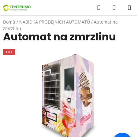
Přejít
Hledat
NÁKUP
na
KOŠÍK
obsah
Domů
/
NABÍDKA PRODEJNÍCH AUTOMATŮ
/
Automat na
zmrzlinu
Automat na zmrzlinu
AKCE