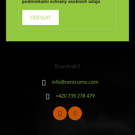
podmínkami ochrany osobních údajů
Kontakt
info
@
centrumo.com
+420 739 278 479