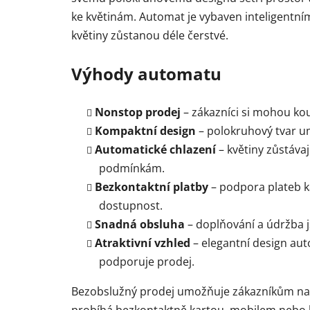
ke květinám. Automat je vybaven inteligentním 
květiny zůstanou déle čerstvé.
Výhody automatu
Nonstop prodej
– zákazníci si mohou kou
Kompaktní design
– polokruhový tvar um
Automatické chlazení
– květiny zůstáva
podmínkám.
Bezkontaktní platby
– podpora plateb k
dostupnost.
Snadná obsluha
– doplňování a údržba j
Atraktivní vzhled
– elegantní design au
podporuje prodej.
Bezobslužný prodej umožňuje zákazníkům naku