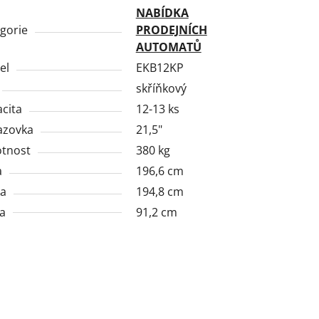
NABÍDKA
gorie
PRODEJNÍCH
AUTOMATŮ
el
EKB12KP
skříňkový
cita
12-13 ks
azovka
21,5"
tnost
380 kg
a
196,6 cm
ka
194,8 cm
a
91,2 cm