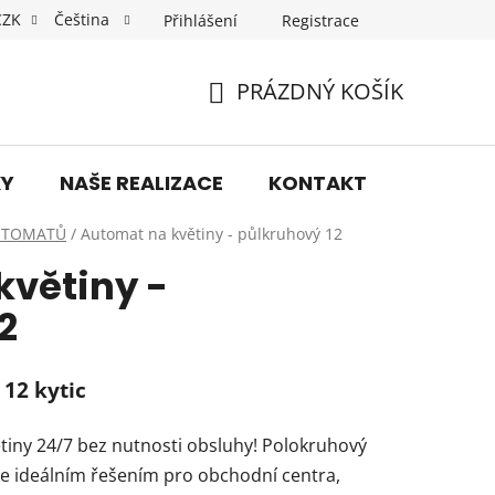
CZK
Čeština
Přihlášení
Registrace
dní podmínky
Podmínky ochrany osobních údajů
PRÁZDNÝ KOŠÍK
NÁKUPNÍ
KOŠÍK
KY
NAŠE REALIZACE
KONTAKT
AUTOMATŮ
/
Automat na květiny - půlkruhový 12
květiny -
2
12 kytic
tiny 24/7 bez nutnosti obsluhy! Polokruhový
je ideálním řešením pro obchodní centra,