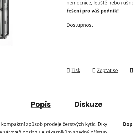
nemocnice, letiště nebo rušn
řešení pro váš podnik!
Dostupnost
Tisk
Zeptat se
Popis
Diskuze
 kompaktní způsob prodeje čerstvých kytic. Díky
Dop
a zároveň poskytuje zákazníkům snadný přístup