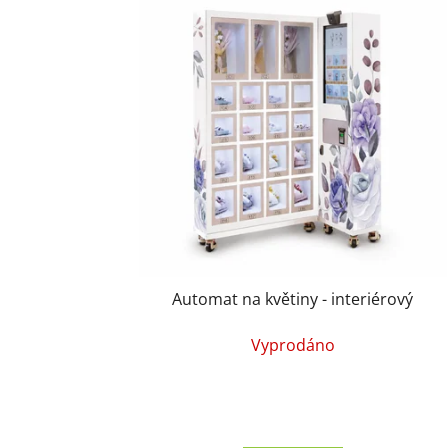
Automat na květiny - interiérový
Vyprodáno