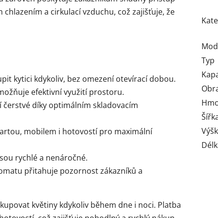
chlazením a cirkulací vzduchu, což zajišťuje, že
Kate
Mod
Typ
Kapa
pit kytici kdykoliv, bez omezení otevírací dobou.
Obr
ožňuje efektivní využití prostoru.
Hmo
jí čerstvé díky optimálním skladovacím
Šířk
Výš
artou, mobilem i hotovostí pro maximální
Délk
sou rychlé a nenáročné.
tomatu přitahuje pozornost zákazníků a
povat květiny kdykoliv během dne i noci. Platba