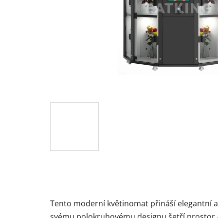
Tento moderní květinomat přináší elegantní a
svému polokruhovému designu šetří prostor 