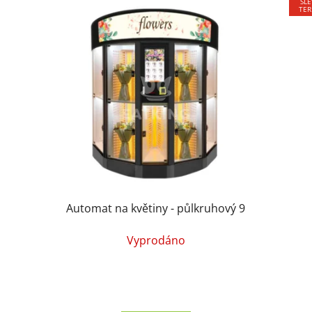
SLE
TER
Automat na květiny - půlkruhový 9
Vyprodáno