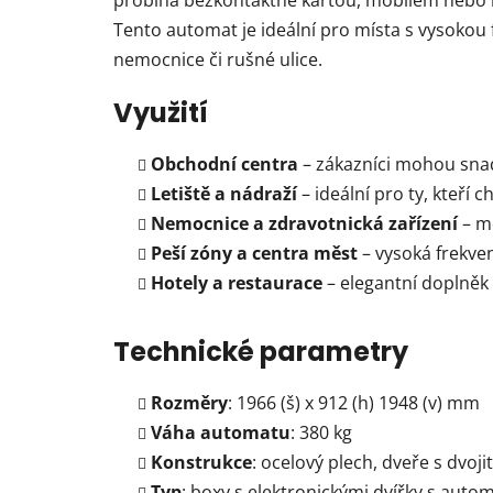
probíhá bezkontaktně kartou, mobilem nebo ho
Tento automat je ideální pro místa s vysokou f
nemocnice či rušné ulice.
Využití
Obchodní centra
– zákazníci mohou snad
Letiště a nádraží
– ideální pro ty, kteří c
Nemocnice a zdravotnická zařízení
– mo
Peší zóny a centra měst
– vysoká frekven
Hotely a restaurace
– elegantní doplněk 
Technické parametry
Rozměry
: 1966 (š) x 912 (h) 1948 (v) mm
Váha automatu
: 380 kg
Konstrukce
: ocelový plech, dveře s dvoj
Typ
: boxy s elektronickými dvířky s auto