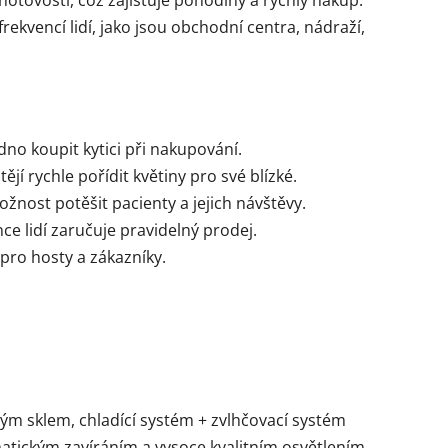
tovostí, což zajišťuje pohodlný a rychlý nákup.
rekvencí lidí, jako jsou obchodní centra, nádraží,
no koupit kytici při nakupování.
htějí rychle pořídit květiny pro své blízké.
žnost potěšit pacienty a jejich návštěvy.
ce lidí zaručuje pravidelný prodej.
pro hosty a zákazníky.
itým sklem, chladící systém + zvlhčovací systém
matickým zavíráním a vysoce kvalitním osvětlením