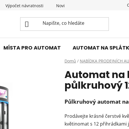
Výpočet návratnosti
Novinky
KONTAKT
Obcho
MÍSTA PRO AUTOMAT
AUTOMAT NA SPLÁT
Domů
/
NABÍDKA PRODEJNÍCH 
Automat na 
půlkruhový 1
Půlkruhový automat na 
Prodávejte krásné čerstvé kvě
květinomat s 12 přihrádkami 