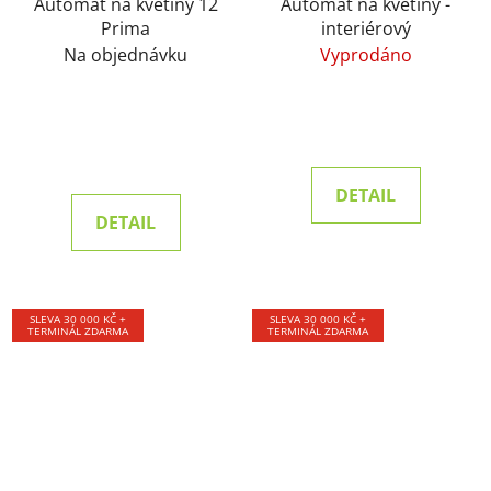
Automat na květiny 12
Automat na květiny -
Prima
interiérový
Na objednávku
Vyprodáno
DETAIL
DETAIL
SLEVA 30 000 KČ +
SLEVA 30 000 KČ +
TERMINÁL ZDARMA
TERMINÁL ZDARMA