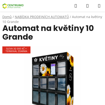
Přejít
Hledat
NÁKUP
na
KOŠÍK
obsah
Domů
/
NABÍDKA PRODEJNÍCH AUTOMATŮ
/
Automat na květiny
10 Grande
Automat na květiny 10
Grande
SLEVA 30 000 KČ +
TERMINÁL ZDARMA