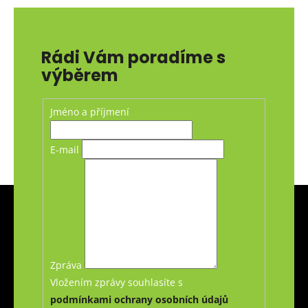
Rádi Vám poradíme s
výběrem
Jméno a příjmení
E-mail
Z
á
p
a
t
Zpráva
í
Vložením zprávy souhlasíte s
podmínkami ochrany osobních údajů