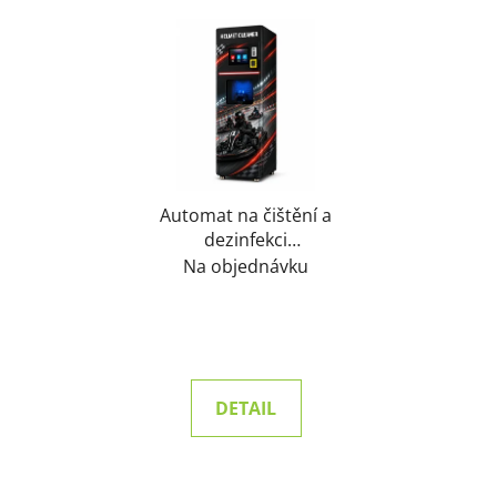
Automat na čištění a
dezinfekci
motokárových helem a
Na objednávku
přileb pro 1 helmu
DETAIL