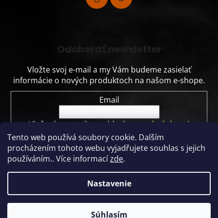
Odoberať newsletter
Vložte svoj e-mail a my Vám budeme zasielať
informácie o nových produktoch na našom e-shope.
Email
Vložením e-mailu souhlasíte s
podmínkami
ochrany osobních údajů
Tento web používá soubory cookie. Dalším
procházením tohoto webu vyjadřujete souhlas s jejich
PRIHLÁSIŤ SA
používáním.. Více informací
zde
.
Nastavenie
Vytvoril Shoptet
Dodávame nielen automaty, ale aj kompletné vendingové
Súhlasím