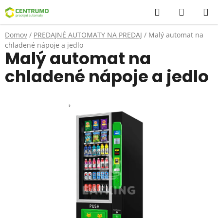
Prejsť
Hľadať
NÁKUP
na
KOŠÍK
obsah
Domov
/
PREDAJNÉ AUTOMATY NA PREDAJ
/
Malý automat na
chladené nápoje a jedlo
Malý automat na
chladené nápoje a jedlo