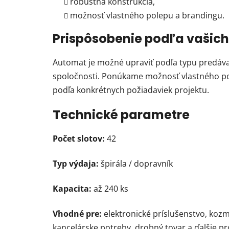
robustná konštrukcia,
možnosť vlastného polepu a brandingu.
Prispôsobenie podľa vašich
Automat je možné upraviť podľa typu predávan
spoločnosti. Ponúkame možnosť vlastného pol
podľa konkrétnych požiadaviek projektu.
Technické parametre
Počet slotov:
42
Typ výdaja:
špirála / dopravník
Kapacita:
až 240 ks
Vhodné pre:
elektronické príslušenstvo, koz
kancelárske potreby, drobný tovar a ďalšie p