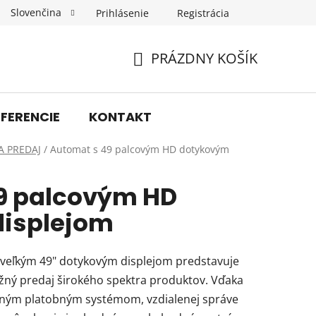
Slovenčina
Prihlásenie
Registrácia
Obchodné podmienky
Podmienky ochrany osobných úda
PRÁZDNY KOŠÍK
NÁKUPNÝ
KOŠÍK
EFERENCIE
KONTAKT
A PREDAJ
/
Automat s 49 palcovým HD dotykovým
9 palcovým HD
isplejom
veľkým 49" dotykovým displejom predstavuje
užný predaj širokého spektra produktov. Vďaka
rným platobným systémom, vzdialenej správe