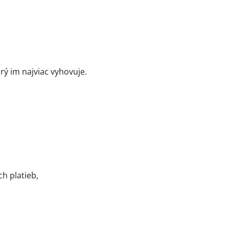
orý im najviac vyhovuje.
h platieb,