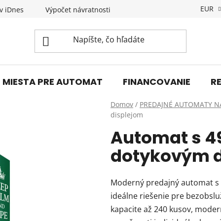
EUR
v iDnes
Výpočet návratnosti
Novinky
KONTAKT
MIESTA PRE AUTOMAT
FINANCOVANIE
R
Domov
/
PREDAJNÉ AUTOMATY N
displejom
Automat s 4
dotykovým d
Moderný predajný automat s 
ideálne riešenie pre bezobsl
kapacite až 240 kusov, mode