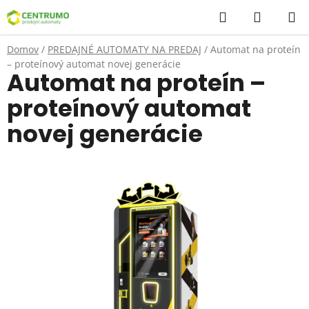
Prejsť
Hľadať
NÁKUP
na
KOŠÍK
obsah
Domov
/
PREDAJNÉ AUTOMATY NA PREDAJ
/
Automat na proteín
– proteínový automat novej generácie
Automat na proteín –
proteínový automat
novej generácie