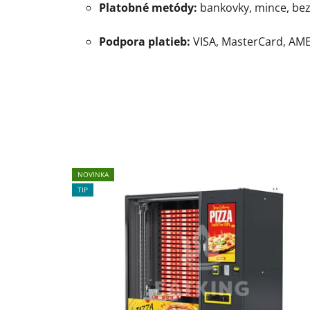
Platobné metódy:
bankovky, mince, be
Podpora platieb:
VISA, MasterCard, AME
NOVINKA
TIP