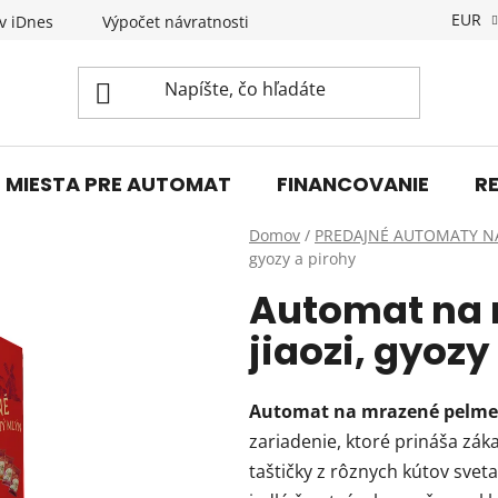
EUR
v iDnes
Výpočet návratnosti
Novinky
KONTAKT
MIESTA PRE AUTOMAT
FINANCOVANIE
R
Domov
/
PREDAJNÉ AUTOMATY N
gyozy a pirohy
Automat na 
jiaozi, gyozy
Automat na mrazené pelmene
zariadenie, ktoré prináša zá
taštičky z rôznych kútov svet