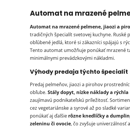
Automat na mrazené pelmene
Automat na mrazené pelmene, jiaozi a pir
tradičných špecialít svetovej kuchyne. Ruské p
obľúbené jedlá, ktoré si zákazníci spájajú s 
Tento automat umožňuje ponúkať mrazené t
minimálnymi prevádzkovými nákladmi.
Výhody predaja týchto špecialít
Predaj pelmeňov, jiaozi a pirohov prostredníc
obľube.
Stály dopyt, nízke náklady a rýchla
zaujímavú podnikateľskú príležitosť. Sortim
cez vegetariánske a syrové až po sladké varian
ponúkať aj ďalšie
rôzne knedlíčky a dumplin
zeleninu či ovocie
, čo zvyšuje univerzálnosť 