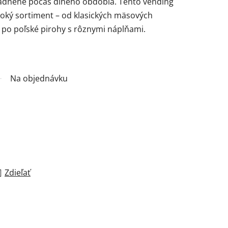
ladnené počas dlhého obdobia. Tento vending
oký sortiment – od klasických mäsových
ž po poľské pirohy s rôznymi náplňami.
Na objednávku
Zdieľať