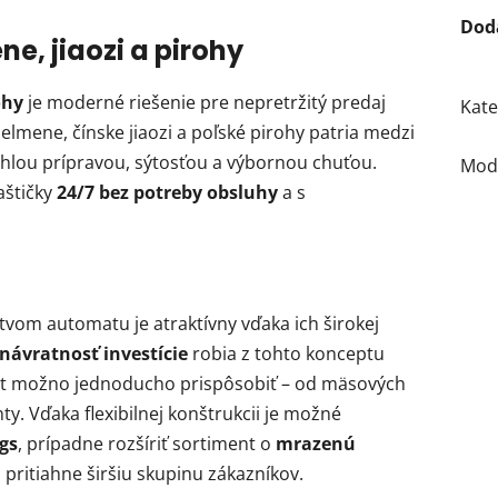
Dod
, jiaozi a pirohy
ohy
je moderné riešenie pre nepretržitý predaj
Kate
elmene, čínske jiaozi a poľské pirohy patria medzi
rýchlou prípravou, sýtosťou a výbornou chuťou.
Mod
aštičky
24/7 bez potreby obsluhy
a s
tvom automatu je atraktívny vďaka ich širokej
 návratnosť investície
robia z tohto konceptu
ent možno jednoducho prispôsobiť – od mäsových
ty. Vďaka flexibilnej konštrukcii je možné
gs
, prípadne rozšíriť sortiment o
mrazenú
a pritiahne širšiu skupinu zákazníkov.