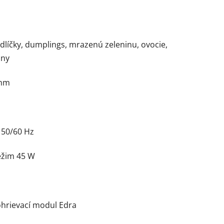
edlíčky, dumplings, mrazenú zeleninu, ovocie,
iny
 mm
 50/60 Hz
ežim 45 W
 ohrievací modul Edra