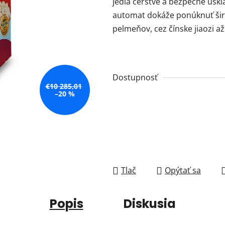
jedlá čerstvé a bezpečne usk
automat dokáže ponúknuť šir
pelmeňov, cez čínske jiaozi a
Dostupnosť
€10 285,01
–20 %
Tlač
Opýtať sa
Popis
Diskusia