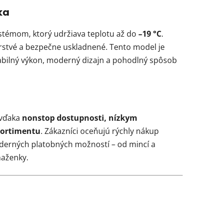
ka
témom, ktorý udržiava teplotu až do
–19 °C
.
rstvé a bezpečne uskladnené. Tento model je
tabilný výkon, moderný dizajn a pohodlný spôsob
 vďaka
nonstop dostupnosti, nízkym
sortimentu
. Zákazníci oceňujú rýchly nákup
derných platobných možností – od mincí a
ňaženky.