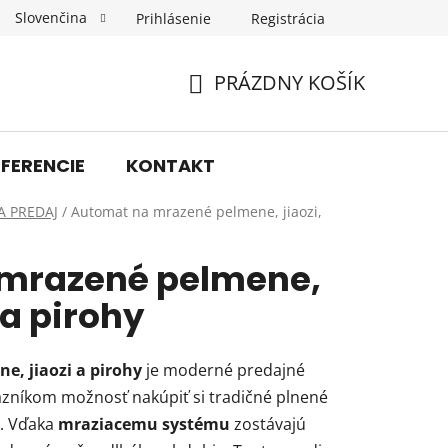
Slovenčina
Prihlásenie
Registrácia
Obchodné podmienky
Podmienky ochrany osobných úda
PRÁZDNY KOŠÍK
NÁKUPNÝ
KOŠÍK
EFERENCIE
KONTAKT
A PREDAJ
/
Automat na mrazené pelmene, jiaozi,
mrazené pelmene,
 a pirohy
, jiaozi a pirohy
je moderné predajné
kazníkom možnosť nakúpiť si tradičné plnené
a. Vďaka
mraziacemu systému
zostávajú