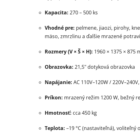
Kapacita:
270 – 500 ks
Vhodné pre:
pelmene, jiaozi, pirohy, kn
mäso, zmrzlinu a ďalšie mrazené potrav
Rozmery (V × Š × H):
1960 × 1375 × 875
Obrazovka:
21,5" dotyková obrazovka
Napájanie:
AC 110V–120W / 220V–240V,
Príkon:
mrazený režim 1200 W, bežný r
Hmotnosť:
cca 450 kg
Teplota:
–19 °C (nastaviteľná), voliteľný