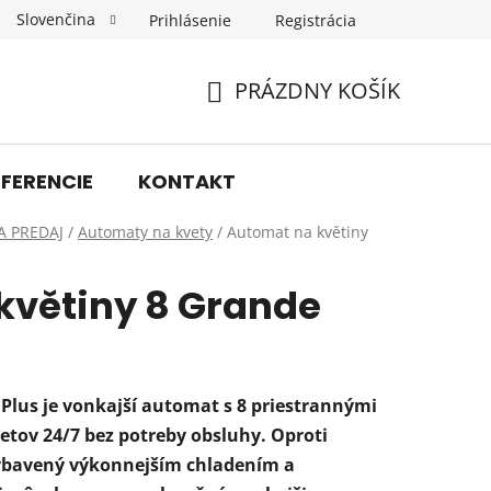
Slovenčina
Prihlásenie
Registrácia
Obchodné podmienky
Podmienky ochrany osobných úda
PRÁZDNY KOŠÍK
NÁKUPNÝ
KOŠÍK
EFERENCIE
KONTAKT
A PREDAJ
/
Automaty na kvety
/
Automat na květiny
květiny 8 Grande
Plus je vonkajší automat s 8 priestrannými
etov 24/7 bez potreby obsluhy. Oproti
ybavený výkonnejším chladením a