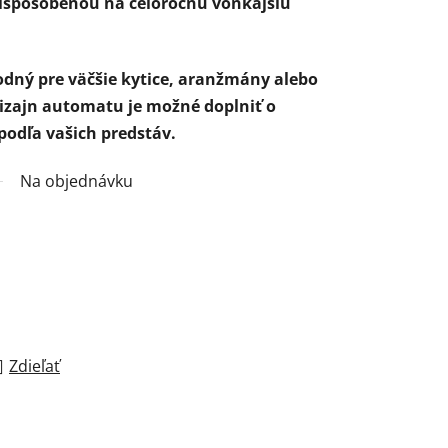
ispôsobenou na celoročnú vonkajšiu
odný pre väčšie kytice, aranžmány alebo
izajn automatu je možné doplniť o
podľa vašich predstáv.
Na objednávku
Zdieľať