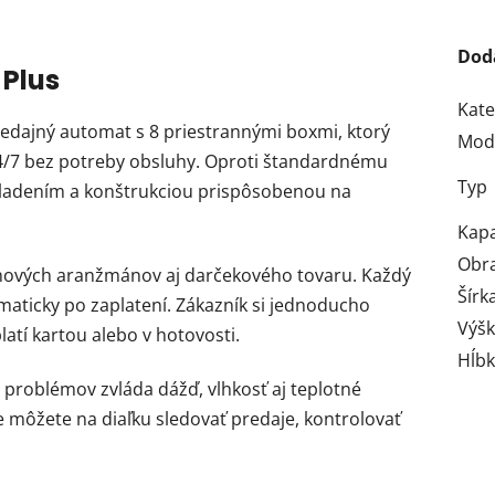
Dod
 Plus
Kate
redajný automat s 8 priestrannými boxmi, ktorý
Mod
4/7 bez potreby obsluhy. Oproti štandardnému
Typ
ladením a konštrukciou prispôsobenou na
Kapa
Obr
etinových aranžmánov aj darčekového tovaru. Každý
Šírk
maticky po zaplatení. Zákazník si jednoducho
Výš
atí kartou alebo v hotovosti.
Hĺb
 problémov zvláda dážď, vlhkosť aj teplotné
e môžete na diaľku sledovať predaje, kontrolovať