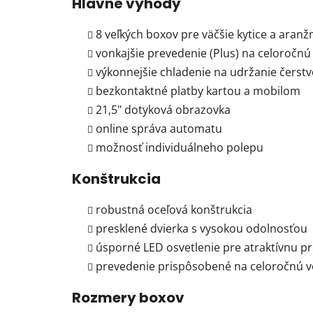
Hlavné výhody
8 veľkých boxov pre väčšie kytice a aran
vonkajšie prevedenie (Plus) na celoročn
výkonnejšie chladenie na udržanie čerstv
bezkontaktné platby kartou a mobilom
21,5" dotyková obrazovka
online správa automatu
možnosť individuálneho polepu
Konštrukcia
robustná oceľová konštrukcia
presklené dvierka s vysokou odolnosťou
úsporné LED osvetlenie pre atraktívnu p
prevedenie prispôsobené na celoročnú v
Rozmery boxov