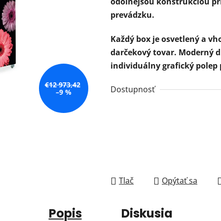
odolnejšou konštrukciou pr
prevádzku.
Každý box je osvetlený a vh
darčekový tovar. Moderný d
individuálny grafický polep 
€12 973,42
Dostupnosť
–9 %
Tlač
Opýtať sa
Popis
Diskusia