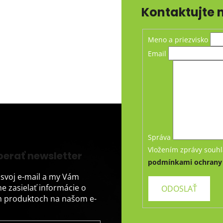
Kontaktujte 
Meno a priezvisko
Email
Správa
Vložením zprávy souhl
erať newsletter
podmínkami ochrany 
 svoj e-mail a my Vám
 zasielať informácie o
 produktoch na našom e-
.