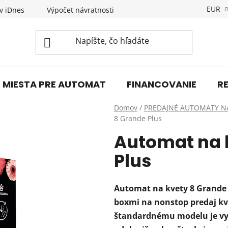
EUR
v iDnes
Výpočet návratnosti
Novinky
KONTAKT
MIESTA PRE AUTOMAT
FINANCOVANIE
R
Domov
/
PREDAJNÉ AUTOMATY N
8 Grande Plus
Automat na 
Plus
Automat na kvety 8 Grande 
boxmi na nonstop predaj kv
štandardnému modelu je v