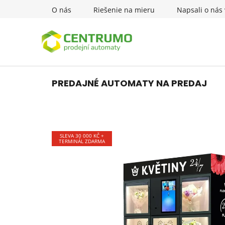
Prejsť
O nás
Riešenie na mieru
Napsali o nás 
na
obsah
PREDAJNÉ AUTOMATY NA PREDAJ
SLEVA 30 000 KČ +
TERMINÁL ZDARMA