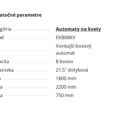
atočné parametre
gória
Automaty na kvety
el
EKB08KV
Vonkajší boxový
automat
cita
8 boxov
azovka
21,5" dotyková
a
1800 mm
ka
2200 mm
ka
750 mm