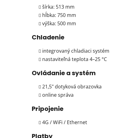
šírka: 513 mm
hĺbka: 750 mm
výška: 500 mm
Chladenie
integrovaný chladiaci systém
nastaviteľná teplota 4–25 °C
Ovládanie a systém
21,5" dotyková obrazovka
online správa
Pripojenie
4G / WiFi / Ethernet
Platby