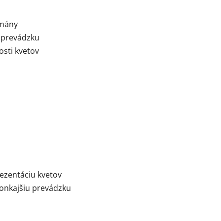
žmány
ú prevádzku
osti kvetov
rezentáciu kvetov
onkajšiu prevádzku