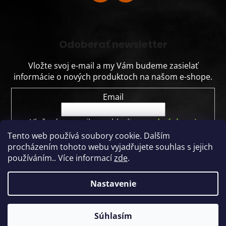
Odoberať newsletter
Vložte svoj e-mail a my Vám budeme zasielať
informácie o nových produktoch na našom e-shope.
Email
Vložením e-mailu souhlasíte s
podmínkami
ochrany osobních údajů
Tento web používá soubory cookie. Dalším
procházením tohoto webu vyjadřujete souhlas s jejich
PRIHLÁSIŤ SA
používáním.. Více informací
zde
.
Nastavenie
Vytvoril Shoptet
Dodávame nielen automaty, ale aj kompletné vendingové
Súhlasím
riešenia pre firmy všetkých veľkostí.
Copyright 2026
CENTRUMO predajné automaty
. Všetky práva