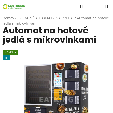
Prejsť
Hľadať
NÁKUP
na
KOŠÍK
obsah
Domov
/
PREDAJNÉ AUTOMATY NA PREDAJ
/
Automat na hotové
jedlá s mikrovlnkami
Automat na hotové
jedlá s mikrovlnkami
NOVINKA
TIP