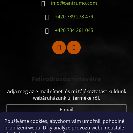
info
@
centrumo.com
+420 739 278 479
+420 734 261 045
Feliratkozás hírlevélre
Adja meg az e-mail címét, és mi tájékoztatást küldünk
webáruházunk új termékeiről.
E-mail
Používáme cookies, abychom vám umožnili pohodlné
Vložením e-mailu souhlasíte s
podmínkami
prohlížení webu.
Díky analýze provozu webu neustále
ochrany osobních údajů