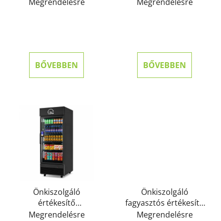
hűtőszekrény MINI
hűtőszekrény PRO
Megrendelésre
Megrendelésre
BŐVEBBEN
BŐVEBBEN
Önkiszolgáló
Önkiszolgáló
értékesítő
fagyasztós értékesítő
hűtőszekrény PLUS
hűtőszekrény FREEZER
Megrendelésre
Megrendelésre