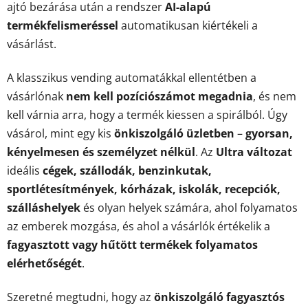
ajtó bezárása után a rendszer
AI-alapú
termékfelismeréssel
automatikusan kiértékeli a
vásárlást.
A klasszikus vending automatákkal ellentétben a
vásárlónak
nem kell pozíciószámot megadnia
, és nem
kell várnia arra, hogy a termék kiessen a spirálból. Úgy
vásárol, mint egy kis
önkiszolgáló üzletben
–
gyorsan,
kényelmesen és személyzet nélkül
. Az
Ultra változat
ideális
cégek, szállodák, benzinkutak,
sportlétesítmények, kórházak, iskolák, recepciók,
szálláshelyek
és olyan helyek számára, ahol folyamatos
az emberek mozgása, és ahol a vásárlók értékelik a
fagyasztott vagy hűtött termékek folyamatos
elérhetőségét
.
Szeretné megtudni, hogy az
önkiszolgáló fagyasztós