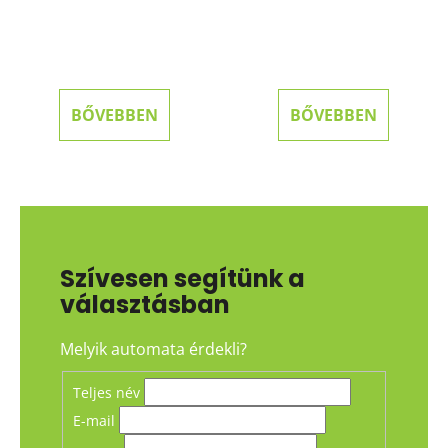
BŐVEBBEN
BŐVEBBEN
Szívesen segítünk a
választásban
Melyik automata érdekli?
Teljes név
E-mail