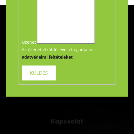
L
á
b
l
é
Üzenet
c
Az üzenet elküldésével elfogadja az
adatvédelmi feltételeket
Kapcsolat