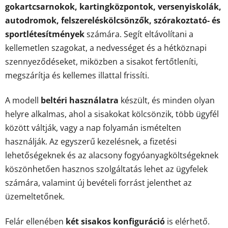
gokartcsarnokok, kartingközpontok, versenyiskolák,
autodromok, felszereléskölcsönzők, szórakoztató- és
sportlétesítmények
számára. Segít eltávolítani a
kellemetlen szagokat, a nedvességet és a hétköznapi
szennyeződéseket, miközben a sisakot fertőtleníti,
megszárítja és kellemes illattal frissíti.
A modell
beltéri használatra
készült, és minden olyan
helyre alkalmas, ahol a sisakokat kölcsönzik, több ügyfél
között váltják, vagy a nap folyamán ismételten
használják. Az egyszerű kezelésnek, a fizetési
lehetőségeknek és az alacsony fogyóanyagköltségeknek
köszönhetően hasznos szolgáltatás lehet az ügyfelek
számára, valamint új bevételi forrást jelenthet az
üzemeltetőnek.
Felár ellenében
két sisakos konfiguráció
is elérhető.