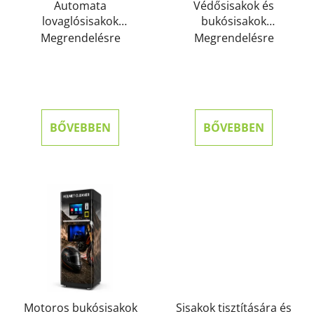
Automata
Védősisakok és
lovaglósisakok
bukósisakok
tisztítására és
tisztítására és
Megrendelésre
Megrendelésre
fertőtlenítésére – 1
fertőtlenítésére
sisakhoz
szolgáló automata –
Duo
BŐVEBBEN
BŐVEBBEN
Motoros bukósisakok
Sisakok tisztítására és