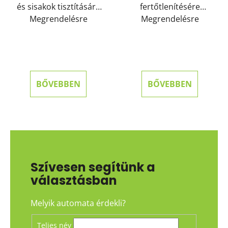
és sisakok tisztítására
fertőtlenítésére
és fertőtlenítésére
szolgáló automata 1
Megrendelésre
Megrendelésre
szolgáló automata 1
sisakhoz
sisakhoz
BŐVEBBEN
BŐVEBBEN
Szívesen segítünk a
választásban
Melyik automata érdekli?
Teljes név