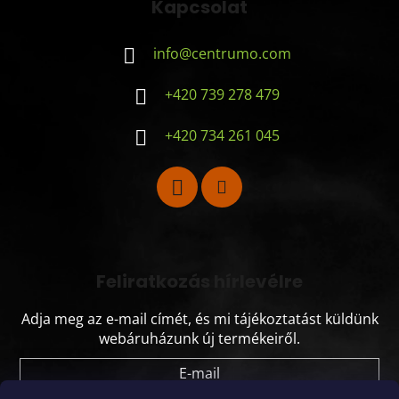
Kapcsolat
info
@
centrumo.com
+420 739 278 479
+420 734 261 045
Feliratkozás hírlevélre
Adja meg az e-mail címét, és mi tájékoztatást küldünk
webáruházunk új termékeiről.
E-mail