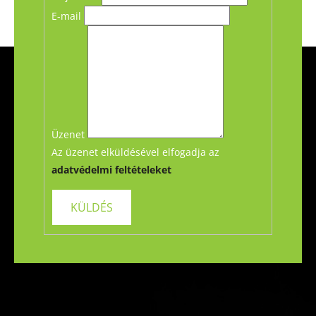
E-mail
L
á
b
l
é
Üzenet
c
Az üzenet elküldésével elfogadja az
adatvédelmi feltételeket