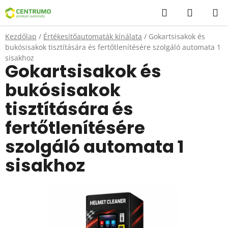
Ugrás
Keresés
KOSÁR
a
fő
Kezdőlap
/
Értékesítőautomaták kínálata
/
Gokartsisakok és
tartalomhoz
bukósisakok tisztítására és fertőtlenítésére szolgáló automata 1
sisakhoz
Gokartsisakok és
bukósisakok
tisztítására és
fertőtlenítésére
szolgáló automata 1
sisakhoz