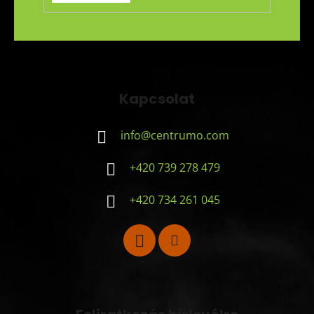
Kapcsolat
info
@
centrumo.com
+420 739 278 479
+420 734 261 045