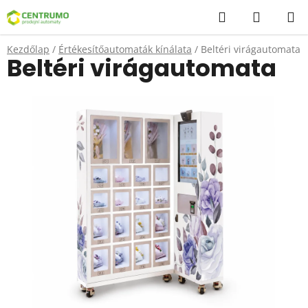
Ugrás
Keresés
KOSÁR
a
fő
Kezdőlap
/
Értékesítőautomaták kínálata
/
Beltéri virágautomata
tartalomhoz
Beltéri virágautomata