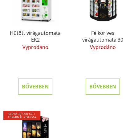
Hűtött virágautomata
Félköríves
EK2
virágautomata 30
Vyprodáno
Vyprodáno
BŐVEBBEN
BŐVEBBEN
SLEVA 30 000 KČ +
TERMINÁL ZDARMA