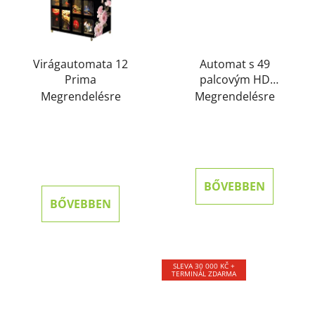
Virágautomata 12
Automat s 49
Prima
palcovým HD
dotykovým displejem
Megrendelésre
Megrendelésre
BŐVEBBEN
BŐVEBBEN
SLEVA 30 000 KČ +
TERMINÁL ZDARMA