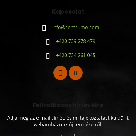
Kapcsolat
info
@
centrumo.com
+420 739 278 479
+420 734 261 045
Feliratkozás hírlevélre
Adja meg az e-mail címét, és mi tájékoztatást küldünk
webáruházunk új termékeiről.