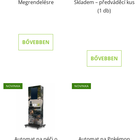
Megrendelésre
Skladem – předváděcí kus
(1 db)
BŐVEBBEN
BŐVEBBEN
NOVINKA
NOVINKA
Automat na péči o
Automat na Pokémon