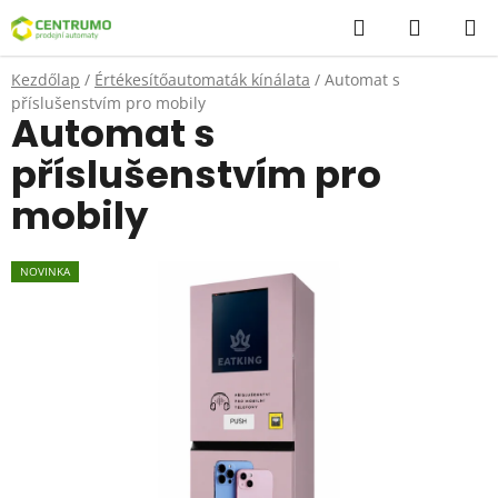
Ugrás
Keresés
KOSÁR
a
fő
Kezdőlap
/
Értékesítőautomaták kínálata
/
Automat s
tartalomhoz
příslušenstvím pro mobily
Automat s
příslušenstvím pro
mobily
NOVINKA