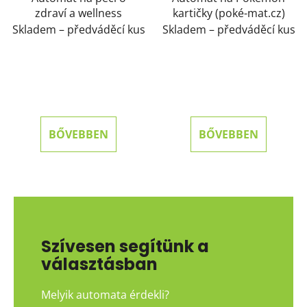
zdraví a wellness
kartičky (poké-mat.cz)
Skladem – předváděcí kus
Skladem – předváděcí kus
BŐVEBBEN
BŐVEBBEN
Szívesen segítünk a
választásban
Melyik automata érdekli?