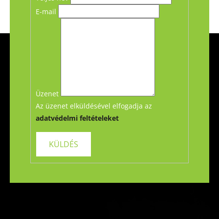
E-mail
L
á
b
l
é
Üzenet
c
Az üzenet elküldésével elfogadja az
adatvédelmi feltételeket