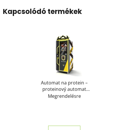
Kapcsolódó termékek
Automat na protein –
proteinový automat
nové generace
Megrendelésre