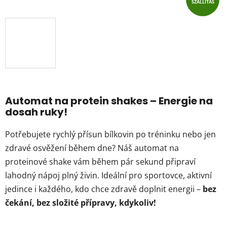
SZÁLLÍTÁS
Automat na protein shakes – Energie na
dosah ruky!
Potřebujete rychlý přísun bílkovin po tréninku nebo jen
zdravé osvěžení během dne? Náš automat na
proteinové shake vám během pár sekund připraví
lahodný nápoj plný živin. Ideální pro sportovce, aktivní
jedince i každého, kdo chce zdravě doplnit energii –
bez
čekání, bez složité přípravy, kdykoliv!