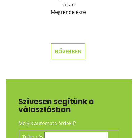
sushi
Megrendelésre
BŐVEBBEN
Szívesen segítünk a
választásban
Melyik automata érdekli?
Teljes név