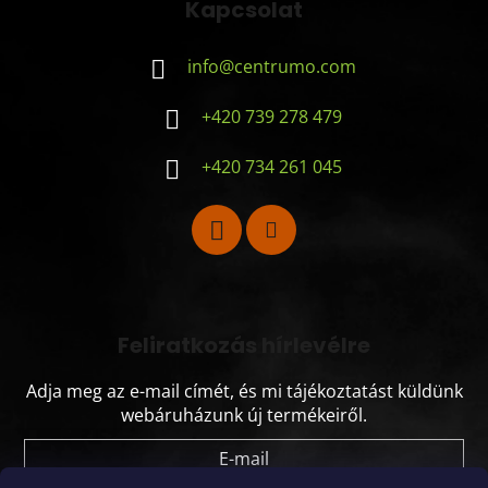
Kapcsolat
info
@
centrumo.com
+420 739 278 479
+420 734 261 045
Feliratkozás hírlevélre
Adja meg az e-mail címét, és mi tájékoztatást küldünk
webáruházunk új termékeiről.
E-mail