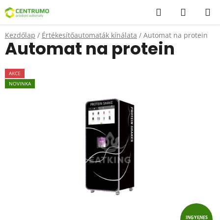
Ugrás
Keresés
KOSÁR
a
fő
Kezdőlap
/
Értékesítőautomaták kínálata
/
Automat na protein
tartalomhoz
Automat na protein
AKCE
NOVINKA
INGYENES