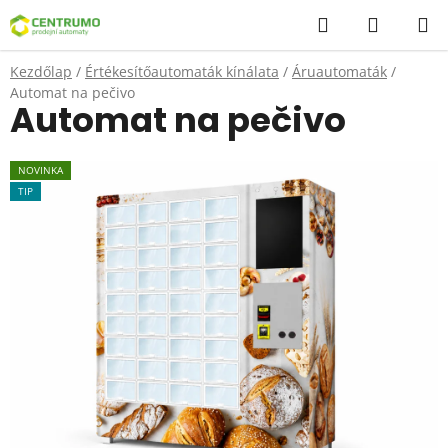
Ugrás
Keresés
KOSÁR
a
fő
Kezdőlap
/
Értékesítőautomaták kínálata
/
Áruautomaták
/
tartalomhoz
Automat na pečivo
Automat na pečivo
NOVINKA
TIP