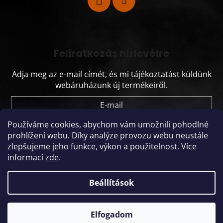
Feliratkozás hírlevélre
Adja meg az e-mail címét, és mi tájékoztatást küldünk
webáruházunk új termékeiről.
E-mail
Používáme cookies, abychom vám umožnili pohodlné
Vložením e-mailu souhlasíte s
podmínkami
prohlížení webu.
Díky analýze provozu webu neustále
ochrany osobních údajů
zlepšujeme jeho funkce, výkon a použitelnost.
Více
informací
zde
.
FELIRATKOZÁS
Beállítások
Nemcsak automatákat kínálunk, hanem teljes körű vending
megoldásokat vállalkozások számára a tervezéstől az
Elfogadom
Shoptet készítette
üzemeltetésig.