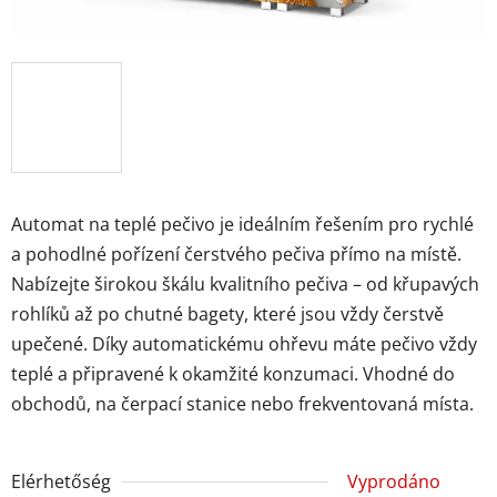
Automat na teplé pečivo je ideálním řešením pro rychlé
a pohodlné pořízení čerstvého pečiva přímo na místě.
Nabízejte širokou škálu kvalitního pečiva – od křupavých
rohlíků až po chutné bagety, které jsou vždy čerstvě
upečené. Díky automatickému ohřevu máte pečivo vždy
teplé a připravené k okamžité konzumaci. Vhodné do
obchodů, na čerpací stanice nebo frekventovaná místa.
Elérhetőség
Vyprodáno