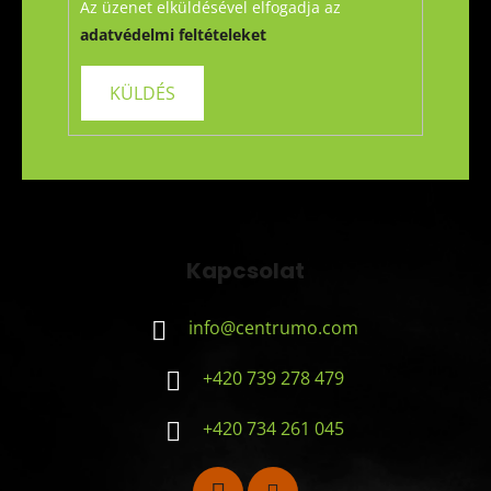
Az üzenet elküldésével elfogadja az
adatvédelmi feltételeket
Kapcsolat
info
@
centrumo.com
+420 739 278 479
+420 734 261 045