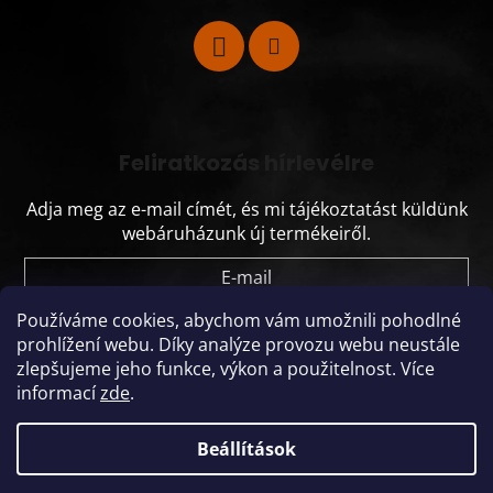
Feliratkozás hírlevélre
Adja meg az e-mail címét, és mi tájékoztatást küldünk
webáruházunk új termékeiről.
E-mail
Používáme cookies, abychom vám umožnili pohodlné
Vložením e-mailu souhlasíte s
podmínkami
prohlížení webu.
Díky analýze provozu webu neustále
ochrany osobních údajů
zlepšujeme jeho funkce, výkon a použitelnost.
Více
informací
zde
.
FELIRATKOZÁS
Beállítások