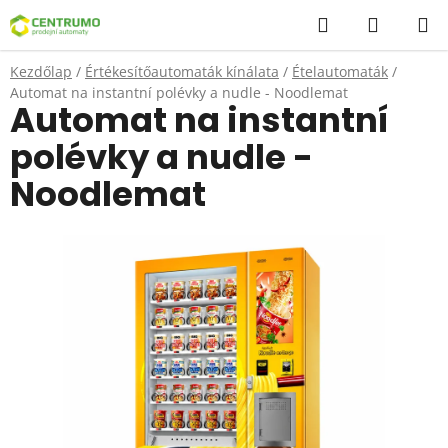
Ugrás
Keresés
KOSÁR
a
fő
Kezdőlap
/
Értékesítőautomaták kínálata
/
Ételautomaták
/
tartalomhoz
Automat na instantní polévky a nudle - Noodlemat
Automat na instantní
polévky a nudle -
Noodlemat